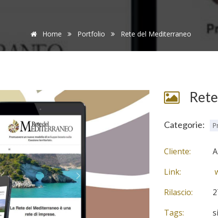
Home
Portfolio
Rete del Mediterraneo
Rete
Categorie:
P
Cliente:
A
Link:
w
Rilascio:
2
Tags:
s